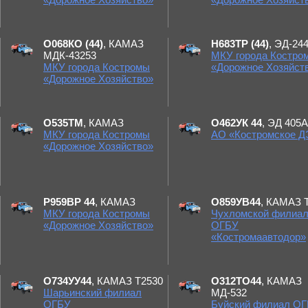
О068КО (44)
, КАМАЗ
Н683ТР (44)
, ЭД-24
МДК-43253
МКУ города Костро
МКУ города Костромы
«Дорожное Хозяйст
«Дорожное Хозяйство»
О535ТМ
, КАМАЗ
О462УК 44
, ЭД 405А
МКУ города Костромы
АО «Костромское 
«Дорожное Хозяйство»
Р959ВР 44
, КАМАЗ
О859УВ44
, КАМАЗ 
МКУ города Костромы
Чухломской филиа
«Дорожное Хозяйство»
ОГБУ
«Костромаавтодор»
О734УУ44
, КАМАЗ Т2530
О312ТО44
, КАМАЗ
Шарьинский филиал
МД-532
ОГБУ
Буйский филиал О