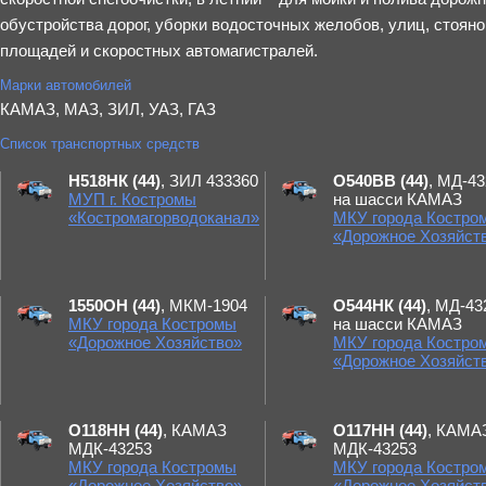
обустройства дорог, уборки водосточных желобов, улиц, стоя
площадей и скоростных автомагистралей.
Марки автомобилей
КАМАЗ, МАЗ, ЗИЛ, УАЗ, ГАЗ
Список транспортных средств
Н518НК (44)
, ЗИЛ 433360
О540ВВ (44)
, МД-4
МУП г. Костромы
на шасси КАМАЗ
«Костромагорводоканал»
МКУ города Костро
«Дорожное Хозяйст
1550ОН (44)
, МКМ-1904
О544НК (44)
, МД-43
МКУ города Костромы
на шасси КАМАЗ
«Дорожное Хозяйство»
МКУ города Костро
«Дорожное Хозяйст
О118НН (44)
, КАМАЗ
О117НН (44)
, КАМА
МДК-43253
МДК-43253
МКУ города Костромы
МКУ города Костро
«Дорожное Хозяйство»
«Дорожное Хозяйст