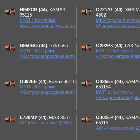
Н942СВ (44)
, КАМАЗ
О721АТ (44)
, ЗИЛ 
65115
4502
МУП г. Костромы
МКУ города Костро
«Костромагорводоканал»
«Дорожное Хозяйст
В950ВО (44)
, ЗИЛ 555
О202РХ (44)
, ГАЗ Ne
МУП г. Костромы
МУП г. Костромы
«Костромагорводоканал»
«Костромагорводок
О092ЕЕ (44)
, Камаз 65115
О425ЕЕ (44)
, КАМА
МУП г. Костромы
651154
«Костромагорводоканал»
МУП г. Костромы
«Костромагорводок
Е728МУ (44)
, МАЗ 3551
О402ЕР (44)
, КАМА
АО «Костромское ДЭП»
65115
АО «Костромское 