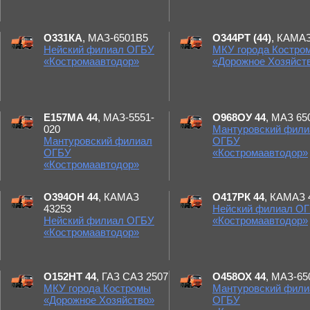
О331КА
, МАЗ-6501В5
О344РТ (44)
, КАМА
Нейский филиал ОГБУ
МКУ города Костро
«Костромаавтодор»
«Дорожное Хозяйст
Е157МА 44
, МАЗ-5551-
О968ОУ 44
, МАЗ 65
020
Мантуровский фили
Мантуровский филиал
ОГБУ
ОГБУ
«Костромаавтодор»
«Костромаавтодор»
О394ОН 44
, КАМАЗ
О417РК 44
, КАМАЗ 
43253
Нейский филиал О
Нейский филиал ОГБУ
«Костромаавтодор»
«Костромаавтодор»
О152НТ 44
, ГАЗ САЗ 2507
О458ОХ 44
, МАЗ-65
МКУ города Костромы
Мантуровский фили
«Дорожное Хозяйство»
ОГБУ