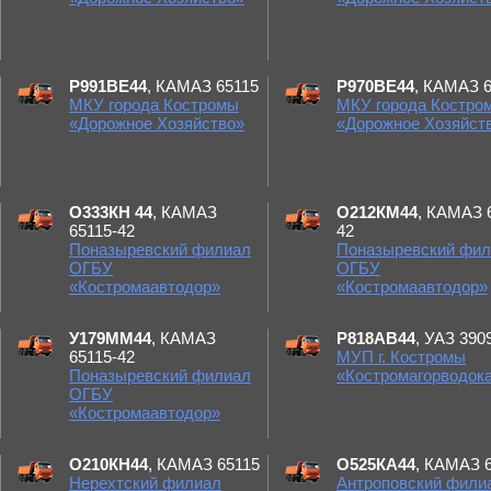
Р991ВЕ44
, КАМАЗ 65115
Р970ВЕ44
, КАМАЗ 
МКУ города Костромы
МКУ города Костро
«Дорожное Хозяйство»
«Дорожное Хозяйст
О333КН 44
, КАМАЗ
О212КМ44
, КАМАЗ 
65115-42
42
Поназыревский филиал
Поназыревский фи
ОГБУ
ОГБУ
«Костромаавтодор»
«Костромаавтодор»
У179ММ44
, КАМАЗ
Р818АВ44
, УАЗ 390
65115-42
МУП г. Костромы
Поназыревский филиал
«Костромагорводок
ОГБУ
«Костромаавтодор»
О210КН44
, КАМАЗ 65115
О525КА44
, КАМАЗ 
Нерехтский филиал
Антроповский фили